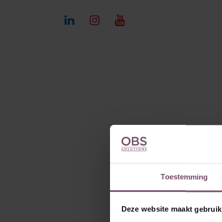
Overslaan naar inhoud
Home​
Sectoren
Diensten
Toestemming
Deze website maakt gebruik