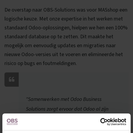
De overstap naar OBS-Solutions was voor MASshop een
logische keuze. Met onze expertise in het werken met
standaard Odoo-oplossingen, hielpen we hen een 100%
standaard database op te zetten. Dit maakte het
mogelijk om eenvoudig updates en migraties naar
nieuwe Odoo-versies uit te voeren en elimineerde het
risico op bugs en foutmeldingen.
"Samenwerken met Odoo Business
Solutions zorgt ervoor dat Odoo al zijn
geheimen prijsgeeft. Voor de MASshop een
hele hulp op maat."