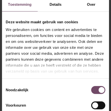
Toestemming
Details
Over
Mas Shop
Deze website maakt gebruik van cookies
We gebruiken cookies om content en advertenties te
personaliseren, om functies voor social media te bieden
Welke processen zitten
en om ons websiteverkeer te analyseren. Ook delen we
informatie over uw gebruik van onze site met onze
er in het ERP-pakket van
partners voor social media, adverteren en analyse. Deze
Odoo?
partners kunnen deze gegevens combineren met andere
informatie die u aan ze heeft verstrekt of die ze hebben
verzameld op basis van uw gebruik van hun services.
Toestemmingsselectie
De implementatie door OBS-Solutions omvatte een
Noodzakelijk
breed scala aan processen in Odoo:
Voorkeuren
POS/Kassa
: Een gebruiksvriendelijke interface voor