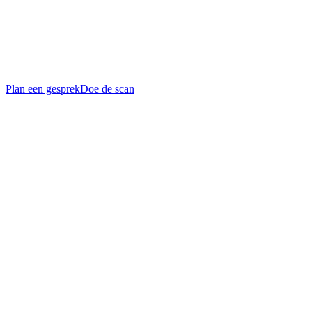
Jobs
Cases
Partners
Contact
Plan een gesprek
Doe de scan
Schalienstraat 5, 2000 Antwerpen (1e verdieping)
Maandag tot vrijdag, 8u tot 17u
+32 3 332 03 53
info-belgium@obs-solutions.com