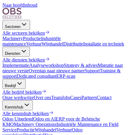
Naar hoofdinhoud
Sectoren
Alle
sectoren
bekijken
Machinery
Productie
Industriële
maintenance
Verhuur
Wijnhandel
Distributie
Installatie en techniek
Diensten
Alle
diensten
bekijken
Implementatie
Analyseworkshop
Strategy & advies
Migratie naar
nieuwe versie
Overstap naar nieuwe partner
Support
Training &
support
Dedicated consultant
ERP-scan
Bedrijf
Alle
bedrijf
bekijken
Onze werkwijze
Over ons
Team
Jobs
Cases
Partners
Contact
Kennishub
Alle
kennishub
bekijken
Odoo Uitgelegd
Odoo en AI
ERP voor de Belgische
KMO
Machinery Operations
Industriële Maintenance en Field
Service
Productie
Wijnhandel
Verhuur
Odoo