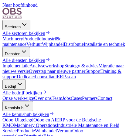
Naar hoofdinhoud
Sectoren
Alle
sectoren
bekijken
Machinery
Productie
Industriële
maintenance
Verhuur
Wijnhandel
Distributie
Installatie en techniek
Diensten
Alle
diensten
bekijken
Implementatie
Analyseworkshop
Strategy & advies
Migratie naar
nieuwe versie
Overstap naar nieuwe partner
Support
Training &
support
Dedicated consultant
ERP-scan
Bedrijf
Alle
bedrijf
bekijken
Onze werkwijze
Over ons
Team
Jobs
Cases
Partners
Contact
Kennishub
Alle
kennishub
bekijken
Odoo Uitgelegd
Odoo en AI
ERP voor de Belgische
KMO
Machinery Operations
Industriële Maintenance en Field
Service
Productie
Wijnhandel
Verhuur
Odoo