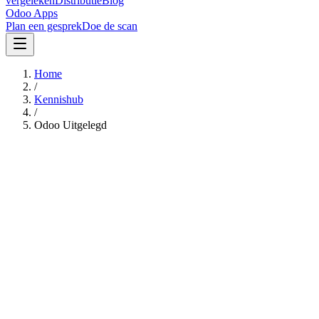
vergeleken
Distributie
Blog
Odoo Apps
Plan een gesprek
Doe de scan
Home
/
Kennishub
/
Odoo Uitgelegd