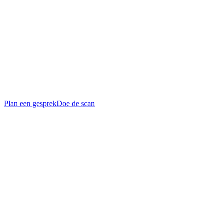
Alle cases
Over ons
Jobs
Cases
Partners
Contact
Plan een gesprek
Doe de scan
Schalienstraat 5, 2000 Antwerpen (1e verdieping)
Maandag tot vrijdag, 8u tot 17u