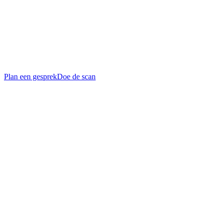
Over ons
Jobs
Cases
Partners
Contact
Plan een gesprek
Doe de scan
Schalienstraat 5, 2000 Antwerpen (1e verdieping)
Maandag tot vrijdag, 8u tot 17u
+32 3 332 03 53