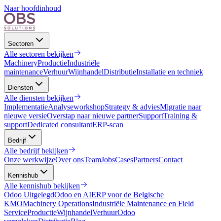
Naar hoofdinhoud
Sectoren
Alle
sectoren
bekijken
Machinery
Productie
Industriële
maintenance
Verhuur
Wijnhandel
Distributie
Installatie en techniek
Diensten
Alle
diensten
bekijken
Implementatie
Analyseworkshop
Strategy & advies
Migratie naar
nieuwe versie
Overstap naar nieuwe partner
Support
Training &
support
Dedicated consultant
ERP-scan
Bedrijf
Alle
bedrijf
bekijken
Onze werkwijze
Over ons
Team
Jobs
Cases
Partners
Contact
Kennishub
Alle
kennishub
bekijken
Odoo Uitgelegd
Odoo en AI
ERP voor de Belgische
KMO
Machinery Operations
Industriële Maintenance en Field
Service
Productie
Wijnhandel
Verhuur
Odoo