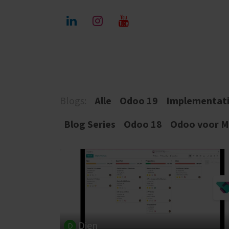
Overslaan naar inhoud
Home​
Sectoren
Diensten
Blogs:
Alle
Odoo 19
Implementati
Blog Series
Odoo 18
Odoo voor Ma
Dien