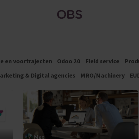
Bedrijf
Kennishub
Odoo Apps
Blog
e en voortrajecten
Odoo 20
Field service
Prod
rketing & Digital agencies
MRO/Machinery
EU
Max