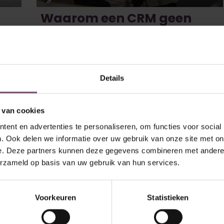
Waarom een CRM geen
optie is maar een
noodzaak in 2024
In de snel veranderende zakenwereld draait alles om relaties.
Klanten verwachten een persoonlijke aanpak en snelle, efficiënte
Details
erciële
service. Bedrijven die deze verwachtingen niet waarmaken, lopen
Excel-
het risic...
 van cookies
253
10 sep. 2024
0
198
ent en advertenties te personaliseren, om functies voor social
. Ook delen we informatie over uw gebruik van onze site met on
e. Deze partners kunnen deze gegevens combineren met andere i
erzameld op basis van uw gebruik van hun services.
Voorkeuren
Statistieken
Max