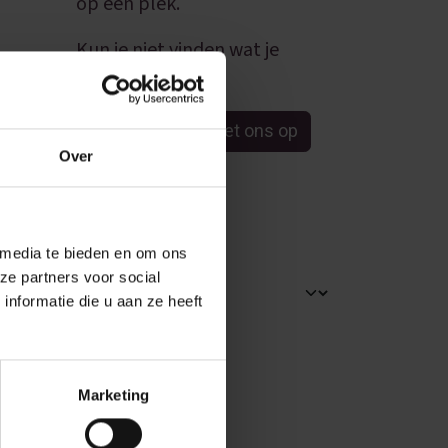
op één plek.
Kun je niet vinden wat je
zoekt?
Neem contact met ons op
Over
ARCHIEVEN
 media te bieden en om ons
ze partners voor social
nformatie die u aan ze heeft
Marketing