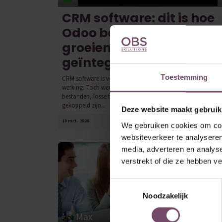
CRM software: dit is hoe
Odoo bedrijven helpt
groeien met een
geïntegreerd systeem
Toestemming
CRM software is voor veel bedrijven de basis van hun comm
werking. Toch werken verrassend veel organisaties nog met 
bestanden, losse tools of beperkte CRM-systemen die niet
gekoppeld zijn...
Deze website maakt gebruik
16 mrt. 2026
0
We gebruiken cookies om cont
websiteverkeer te analyseren
media, adverteren en analys
verstrekt of die ze hebben v
Toestemmingsselectie
Noodzakelijk
Max