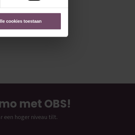
lle cookies toestaan
emo met OBS!
 een hoger niveau tilt.