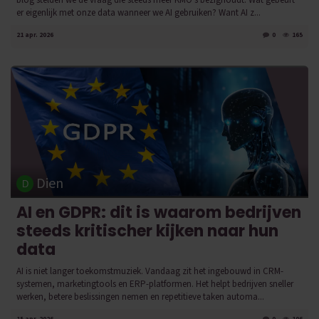
blog stelden we de vraag die steeds meer KMO's bezighoudt: Wat gebeurt
er eigenlijk met onze data wanneer we AI gebruiken? Want AI z...
21 apr. 2026
0
165
Dien
AI en GDPR: dit is waarom bedrijven
steeds kritischer kijken naar hun
data
AI is niet langer toekomstmuziek. Vandaag zit het ingebouwd in CRM-
systemen, marketingtools en ERP-platformen. Het helpt bedrijven sneller
werken, betere beslissingen nemen en repetitieve taken automa...