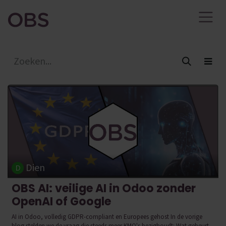
Overslaan naar inhoud
Dien
OBS AI: veilige AI in Odoo zonder
OpenAI of Google
AI in Odoo, volledig GDPR-compliant en Europees gehost In de vorige