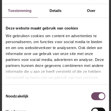
Toestemming
Details
Over
Gilles
Hoe neem je je team mee in
Deze website maakt gebruik van cookies
digitalisatie?
We gebruiken cookies om content en advertenties te
Hoe neem je je team mee in digitalisatie? Succesvolle ERP-implementatie
personaliseren, om functies voor social media te bieden
begint bij betrokkenheid Digitalisatie biedt tal van voordelen: meer
en om ons websiteverkeer te analyseren. Ook delen we
efficiëntie, minder fouten, betere rapportering. Toch botst...
informatie over uw gebruik van onze site met onze
29 apr. 2025
0
176
partners voor social media, adverteren en analyse. Deze
partners kunnen deze gegevens combineren met andere
informatie die u aan ze heeft verstrekt of die ze hebben
verzameld op basis van uw gebruik van hun services.
Toestemmingsselectie
Noodzakelijk
Gilles