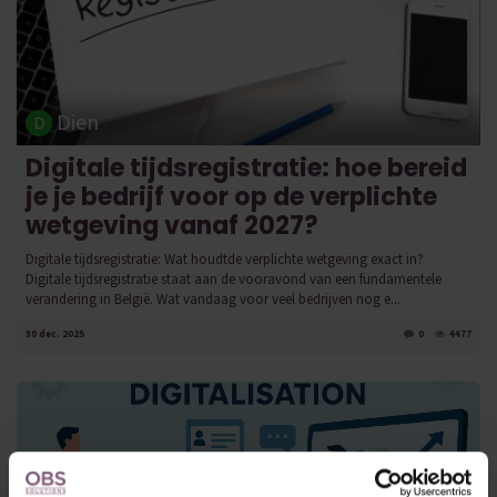
Dien
Digitale tijdsregistratie: hoe bereid
je je bedrijf voor op de verplichte
wetgeving vanaf 2027?
Digitale tijdsregistratie: Wat houdtde verplichte wetgeving exact in?
Digitale tijdsregistratie staat aan de vooravond van een fundamentele
verandering in België. Wat vandaag voor veel bedrijven nog e...
30 dec. 2025
0
4477