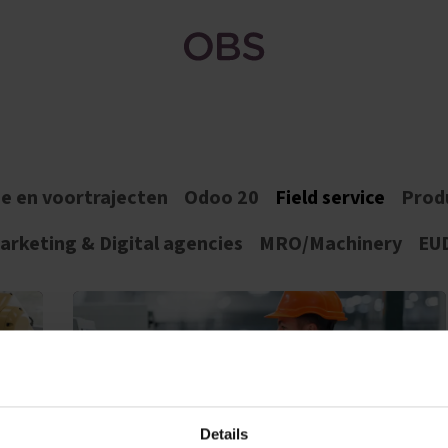
Bedrijf
Kennishub
Odoo Apps
Blog
e en voortrajecten
Odoo 20
Field service
Prod
rketing & Digital agencies
MRO/Machinery
EU
Details
Max