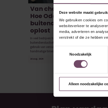
Van chaos naar controle
Deze website maakt gebruik
Hoe Odoo
We gebruiken cookies om cont
buitendienstproblemen
websiteverkeer te analyseren
oplost
media, adverteren en analys
verstrekt of die ze hebben v
In veel bedrijven heerst chaos in het beheren van
buitendienstactiviteiten. Deze chaos ontstaat vaak door het
gebruik van verouderde en inefficiënte methoden zoals
Toestemmingsselectie
handmatige timesheets, planningen op...
Noodzakelijk
16 aug. 2024
0
Alleen noodzakelijke c