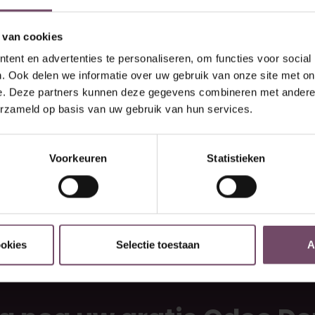
:
De Top 5 Redenen Waarom
 van cookies
Field Service Bedrijven Hun
ent en advertenties te personaliseren, om functies voor social
Oude Software Moeten
. Ook delen we informatie over uw gebruik van onze site met on
Vervangen
e. Deze partners kunnen deze gegevens combineren met andere i
erzameld op basis van uw gebruik van hun services.
De Top 5 Redenen Waarom Field Service Bedrijven Hun Oude
Software Moeten Vervangen In de dynamische wereld van field
service zijn efficiëntie, nauwkeurigheid, en klanttevredenheid
essentieel voor succ...
Voorkeuren
Statistieken
219
16 aug. 2024
0
214
ookies
Selectie toestaan
A