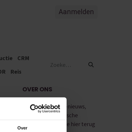
Aanmelden
Vacatures
uctie
CRM
DR
Reis
OVER ONS
Het laatste Odoo-nieuws,
updates en praktische
gidsen: alles vind je hier terug
Over