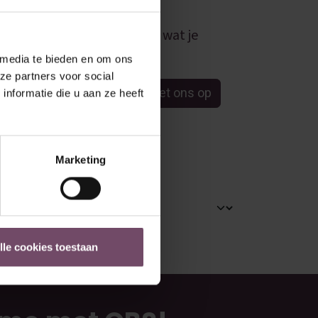
op één plek.
Kun je niet vinden wat je
zoekt?
 media te bieden en om ons
ze partners voor social
Neem contact met ons op
nformatie die u aan ze heeft
ARCHIEVEN
Marketing
lle cookies toestaan