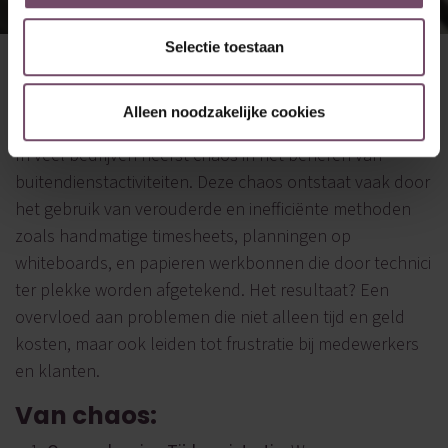
Selectie toestaan
Field service
Alleen noodzakelijke cookies
16 augustus 2024
in
Thibaud Martens
In veel bedrijven heerst chaos in het beheren van
buitendienstactiviteiten. Deze chaos ontstaat vaak door
het gebruik van verouderde en inefficiënte methoden
zoals handmatige timesheets, planningen op
whiteboards, en papieren werkbonnen die door technici
ter plekke worden afgetekend. Het resultaat? Een
overvloed aan problemen die niet alleen tijd en geld
kosten, maar ook leiden tot frustratie bij medewerkers
en klanten.
Van chaos: