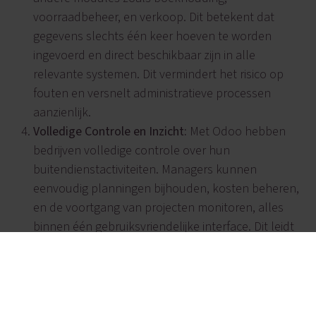
voorraadbeheer, en verkoop. Dit betekent dat
gegevens slechts één keer hoeven te worden
ingevoerd en direct beschikbaar zijn in alle
relevante systemen. Dit vermindert het risico op
fouten en versnelt administratieve processen
aanzienlijk.
Volledige Controle en Inzicht:
Met Odoo hebben
bedrijven volledige controle over hun
buitendienstactiviteiten. Managers kunnen
eenvoudig planningen bijhouden, kosten beheren,
en de voortgang van projecten monitoren, alles
binnen één gebruiksvriendelijke interface. Dit leidt
niet alleen tot een hogere efficiëntie, maar ook tot
meer tevreden klanten en medewerkers.
Conclusie