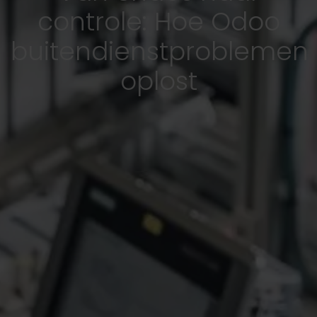
controle: Hoe Odoo
buitendienstproblemen
oplost